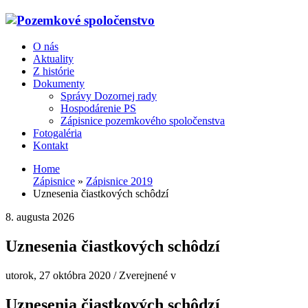
O nás
Aktuality
Z histórie
Dokumenty
Správy Dozornej rady
Hospodárenie PS
Zápisnice pozemkového spoločenstva
Fotogaléria
Kontakt
Home
Zápisnice
»
Zápisnice 2019
Uznesenia čiastkových schôdzí
8. augusta 2026
Uznesenia čiastkových schôdzí
utorok, 27 októbra 2020
/
Zverejnené v
Uznesenia čiastkových schôdzí