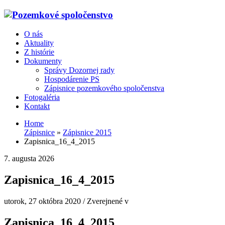
O nás
Aktuality
Z histórie
Dokumenty
Správy Dozornej rady
Hospodárenie PS
Zápisnice pozemkového spoločenstva
Fotogaléria
Kontakt
Home
Zápisnice
»
Zápisnice 2015
Zapisnica_16_4_2015
7. augusta 2026
Zapisnica_16_4_2015
utorok, 27 októbra 2020
/
Zverejnené v
Zapisnica_16_4_2015