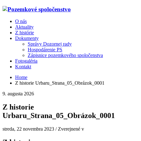
O nás
Aktuality
Z histórie
Dokumenty
Správy Dozornej rady
Hospodárenie PS
Zápisnice pozemkového spoločenstva
Fotogaléria
Kontakt
Home
Z historie Urbaru_Strana_05_Obrázok_0001
9. augusta 2026
Z historie
Urbaru_Strana_05_Obrázok_0001
streda, 22 novembra 2023
/
Zverejnené v